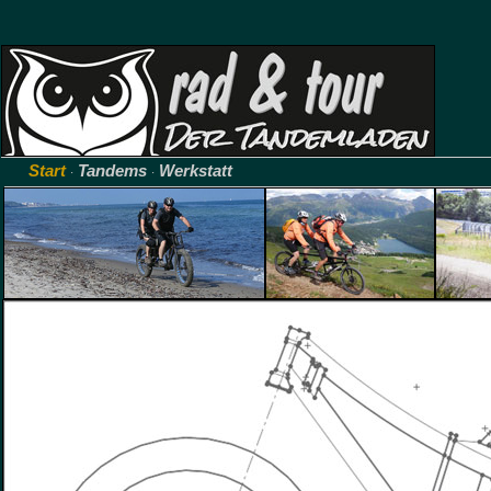
Start
Tandems
Werkstatt
·
·